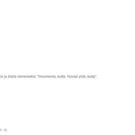
a illalla viimeiseksi: "Huomenta, kulta. Hyvää yötä, kulta".
n. =)