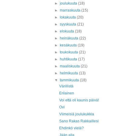
►
joulukuuta
(18)
►
marraskuuta
(15)
►
lokakuuta
(20)
►
syyskuuta
(21)
►
elokuuta
(18)
►
heinäkuuta
(22)
►
kesäkuuta
(19)
►
toukokuuta
(21)
►
huhtikuuta
(17)
►
maaliskuuta
(21)
►
helmikuuta
(13)
▼
tammikuuta
(18)
Värillistä
Erilainen
Voi että oli kaunis päivä!
Ovi
Viimeisiä joulukukkia
Sano Rakas Rakkaillesi
Ehdinkö vielä?
Jään alla