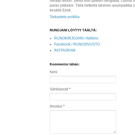
herään eloon. Siellä voin jälleen hengittää. Luonto o
paras ystäväni. Tällä hetkellä talvinen asuinpaikka 
kesällä Eesti.
Tarkastele profiilia
RUNOJANI LÖYTYY TÄÄLTÄ:
RUNOKIRJOJANI / Adlibris
Facebook / RUNOSIVUSTO
INSTAGRAM
Kommentoi tähän:
Nimi
Sähköposti
*
Ilmoitus
*