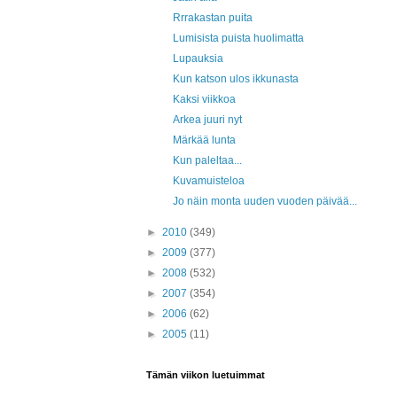
Rrrakastan puita
Lumisista puista huolimatta
Lupauksia
Kun katson ulos ikkunasta
Kaksi viikkoa
Arkea juuri nyt
Märkää lunta
Kun paleltaa...
Kuvamuisteloa
Jo näin monta uuden vuoden päivää...
►
2010
(349)
►
2009
(377)
►
2008
(532)
►
2007
(354)
►
2006
(62)
►
2005
(11)
Tämän viikon luetuimmat