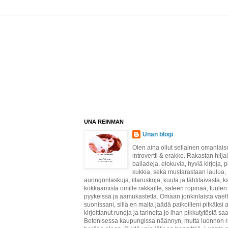
UNA REINMAN
Unan blogi
Olen aina ollut sellainen omanlais
introvertti & erakko. Rakastan hilja
balladeja, elokuvia, hyviä kirjoja, p
kukkia, sekä mustarastaan laulua,
auringonlaskuja, iltaruskoja, kuuta ja tähtitaivasta, 
kokkaamista omille rakkaille, sateen ropinaa, tuule
pyykeissä ja aamukastetta. Omaan jonkinlaista vaelt
suonissani, sillä en malta jäädä paikoilleni pitkäksi 
kirjoittanut runoja ja tarinoita jo ihan pikkutytöstä sa
Betonisessa kaupungissa näännyn, mutta luonnon 