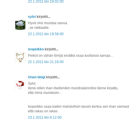
22.1.2011 klo 19.02.00
sylvi
kirjoitti...
Hyvä olisi muistaa sanoa.
, se rakkaalle.
22.1.2011 klo 19.58.00
isopeikko
kirjoitti...
Peikot on vähän töröjä eivätkä osaa tuollaisia sanoja...
22.1.2011 klo 21.18.00
Unan blogi
kirjoitti...
Sylvi,
tämä olikin ihan itsellenikin muistisäännöksi tänne kirjattu,
että minä muistaisin...
Isopeikko osaa kaikin mahdollisin tavoin kertoa sen ihan varmast
että rakas on rakas.
23.1.2011 klo 8.12.00