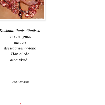
Koskaan ihmiselämässä
ei saisi pitää
mitään
itsestäänselvyytenä
Hän ei ole
aina tässä...
-Una Reinman-
♥