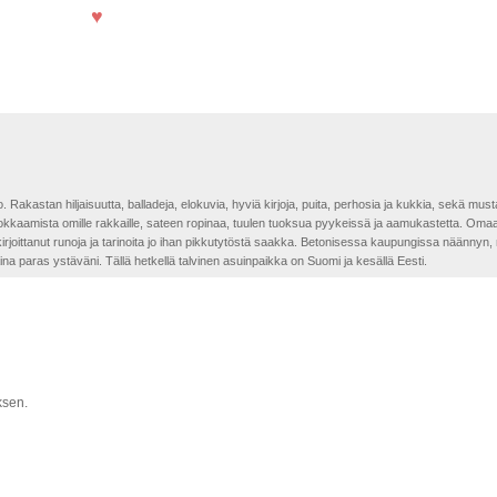
♥
o. Rakastan hiljaisuutta, balladeja, elokuvia, hyviä kirjoja, puita, perhosia ja kukkia, sekä mus
 kokkaamista omille rakkaille, sateen ropinaa, tuulen tuoksua pyykeissä ja aamukastetta. Omaa
n kirjoittanut runoja ja tarinoita jo ihan pikkutytöstä saakka. Betonisessa kaupungissa näännyn
aina paras ystäväni. Tällä hetkellä talvinen asuinpaikka on Suomi ja kesällä Eesti.
ksen.