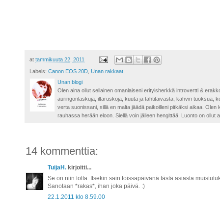
.
at
tammikuuta 22, 2011
Labels:
Canon EOS 20D
,
Unan rakkaat
Unan blogi
Olen aina ollut sellainen omanlaiseni erityisherkkä introvertti & erakk
auringonlaskuja, iltaruskoja, kuuta ja tähtitaivasta, kahvin tuoksua,
verta suonissani, sillä en malta jäädä paikoilleni pitkäksi aikaa. Ole
rauhassa herään eloon. Siellä voin jälleen hengittää. Luonto on ollut 
14 kommenttia:
TuijaH.
kirjoitti...
Se on niin totta. Itsekin sain toissapäivänä tästä asiasta muistutu
Sanotaan *rakas*, ihan joka päivä. :)
22.1.2011 klo 8.59.00