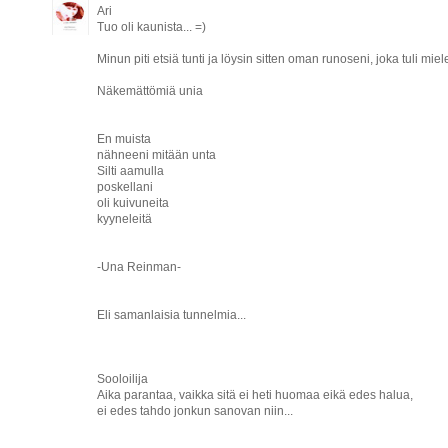
Ari
Tuo oli kaunista... =)
Minun piti etsiä tunti ja löysin sitten oman runoseni, joka tuli mie
Näkemättömiä unia
En muista
nähneeni mitään unta
Silti aamulla
poskellani
oli kuivuneita
kyyneleitä
-Una Reinman-
Eli samanlaisia tunnelmia...
Sooloilija
Aika parantaa, vaikka sitä ei heti huomaa eikä edes halua,
ei edes tahdo jonkun sanovan niin...