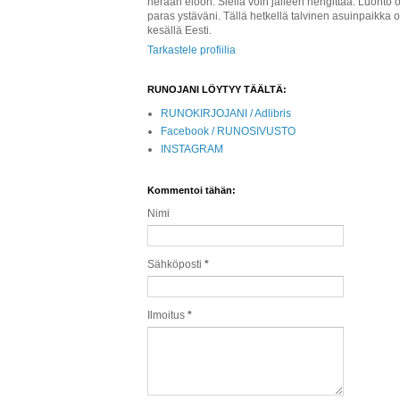
herään eloon. Siellä voin jälleen hengittää. Luonto o
paras ystäväni. Tällä hetkellä talvinen asuinpaikka 
kesällä Eesti.
Tarkastele profiilia
RUNOJANI LÖYTYY TÄÄLTÄ:
RUNOKIRJOJANI / Adlibris
Facebook / RUNOSIVUSTO
INSTAGRAM
Kommentoi tähän:
Nimi
Sähköposti
*
Ilmoitus
*