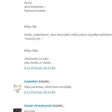
Anna,
aina kirpaisee...
Sieluun koskee...
Kiitos Mk
Siulle, ystäväiseni, olen tainnutkin näitä joskus tuputtaa kyllästym
*nolona nyt...*
Kiitos Rita
Jokaisella on joku
jota meillä on ikävä...
6.11.2010 klo 19.13.00
isopeikko
kirjoitti...
Aika parantaa, silloin kun ennättää.
6.11.2010 klo 20.54.00
hanne virtauksesta
kirjoitti...
kauniita,