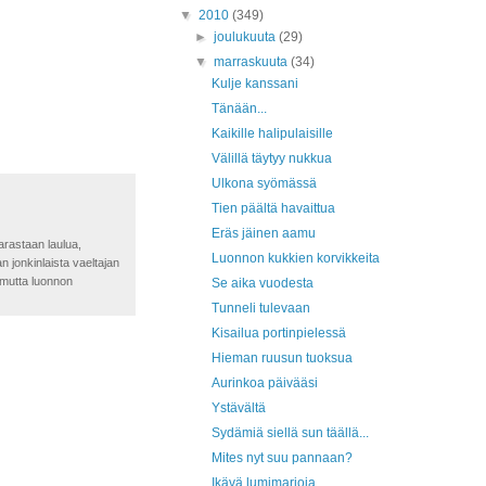
▼
2010
(349)
►
joulukuuta
(29)
▼
marraskuuta
(34)
Kulje kanssani
Tänään...
Kaikille halipulaisille
Välillä täytyy nukkua
Ulkona syömässä
Tien päältä havaittua
Eräs jäinen aamu
tarastaan laulua,
Luonnon kukkien korvikkeita
n jonkinlaista vaeltajan
, mutta luonnon
Se aika vuodesta
Tunneli tulevaan
Kisailua portinpielessä
Hieman ruusun tuoksua
Aurinkoa päivääsi
Ystävältä
Sydämiä siellä sun täällä...
Mites nyt suu pannaan?
Ikävä lumimarjoja