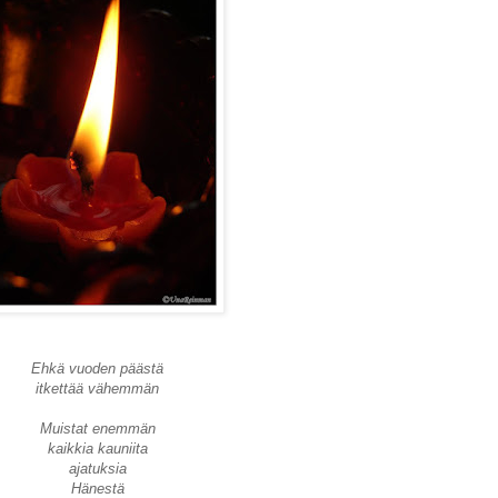
Ehkä vuoden päästä
itkettää vähemmän
Muistat enemmän
kaikkia kauniita
ajatuksia
Hänestä