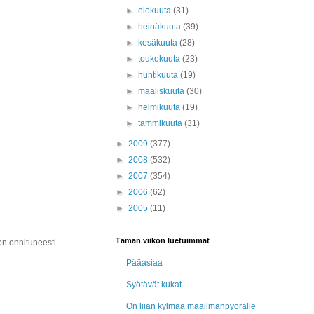
►
elokuuta
(31)
►
heinäkuuta
(39)
►
kesäkuuta
(28)
►
toukokuuta
(23)
►
huhtikuuta
(19)
►
maaliskuuta
(30)
►
helmikuuta
(19)
►
tammikuuta
(31)
►
2009
(377)
►
2008
(532)
►
2007
(354)
►
2006
(62)
►
2005
(11)
Tämän viikon luetuimmat
on onnituneesti
Pääasiaa
Syötävät kukat
On liian kylmää maailmanpyörälle