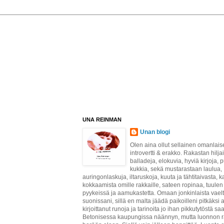
UNA REINMAN
Unan blogi
Olen aina ollut sellainen omanlais
introvertti & erakko. Rakastan hilja
balladeja, elokuvia, hyviä kirjoja, p
kukkia, sekä mustarastaan laulua,
auringonlaskuja, iltaruskoja, kuuta ja tähtitaivasta, 
kokkaamista omille rakkaille, sateen ropinaa, tuule
pyykeissä ja aamukastetta. Omaan jonkinlaista vaelt
suonissani, sillä en malta jäädä paikoilleni pitkäksi 
kirjoittanut runoja ja tarinoita jo ihan pikkutytöstä sa
Betonisessa kaupungissa näännyn, mutta luonnon 