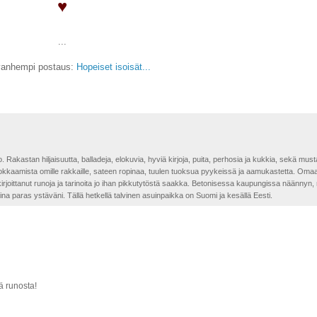
♥
...
vanhempi postaus:
Hopeiset isoisät...
...
o. Rakastan hiljaisuutta, balladeja, elokuvia, hyviä kirjoja, puita, perhosia ja kukkia, sekä mus
 kokkaamista omille rakkaille, sateen ropinaa, tuulen tuoksua pyykeissä ja aamukastetta. Omaa
n kirjoittanut runoja ja tarinoita jo ihan pikkutytöstä saakka. Betonisessa kaupungissa näännyn
aina paras ystäväni. Tällä hetkellä talvinen asuinpaikka on Suomi ja kesällä Eesti.
tä runosta!