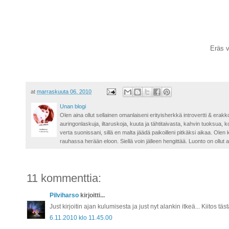
Eräs 
at
marraskuuta 06, 2010
Unan blogi
Olen aina ollut sellainen omanlaiseni erityisherkkä introvertti & erakk
auringonlaskuja, iltaruskoja, kuuta ja tähtitaivasta, kahvin tuoksua,
verta suonissani, sillä en malta jäädä paikoilleni pitkäksi aikaa. Ole
rauhassa herään eloon. Siellä voin jälleen hengittää. Luonto on ollut 
11 kommenttia:
Pilviharso
kirjoitti...
Just kirjoitin ajan kulumisesta ja just nyt alankin itkeä... Kiitos täs
6.11.2010 klo 11.45.00