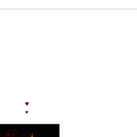
...
♥
♥