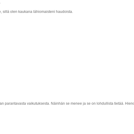
.
, sillä olen kaukana lähiomaisteni haudoista.
jan parantavasta vaikutuksesta. Näinhän se menee ja se on lohdullista tietää. Hien