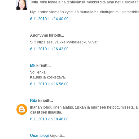
Totta. Aika tekee aina tehtävänsä, vaikkei sitä aina heti uskokaan
Nyt lähden viemään kynttilää muualle haudattujen muistomerkille
6.11.2010 klo 14.40.00
Anonyymi kirjoitti...
Silti kirpaisee..vaikka kyyneleet kuivuvat.
6.11.2010 klo 16.43.00
Mk
kirjoitti...
Voi, ehkä!
Kaunis ja koskettava.
6.11.2010 klo 16.56.00
Rita
kirjoitti...
Ihanan lohdullinen ajatus, tuskan ja murheen helpottumisesta, a
osasit sen ilmaista.
6.11.2010 klo 18.46.00
Unan blogi
kirjoitti...