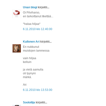
Unan blogi
kirjoitti...
Oi Pilviharso,
en tarkoittanut itkettää...
*halaa hiljaa*
6.11.2010 klo 12.40.00
Kallonen Ari
kirjoitti...
En nukkunut
muistojen lammessa
vain hiljaa
kelluin
ja vielä aamulla
oli tyynyni
märkä.
Ari
6.11.2010 klo 13.53.00
Sooloilija
kirjoitti...