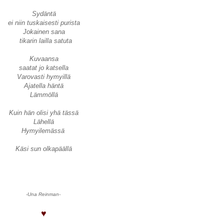
Sydäntä
ei niin tuskaisesti purista
Jokainen sana
tikarin lailla satuta
Kuvaansa
saatat jo katsella
Varovasti hymyillä
Ajatella häntä
Lämmöllä
Kuin hän olisi yhä tässä
Lähellä
Hymyilemässä
Käsi sun olkapäällä
-Una Reinman-
♥