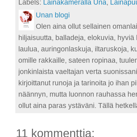
Labels:
Lainakameralla Una
,
Lainapu
Unan blogi
Olen aina ollut sellainen omanla
hiljaisuutta, balladeja, elokuvia, hyvi
laulua, auringonlaskuja, iltaruskoja, 
omille rakkaille, sateen ropinaa, tuu
jonkinlaista vaeltajan verta suonissani
kirjoittanut runoja ja tarinoita jo ih
näännyn, mutta luonnon rauhassa herää
ollut aina paras ystäväni. Tällä hetkel
11 kommenttia: